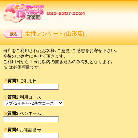
女性アンケート(山形店)
戻る
当店をご利用されたお客様､ご意見･ご感想をお寄せ下さい｡
今後のご参考にさせて頂きます｡
ご利用日から１ヵ月以内の書き込みのみ有効となります｡
※ は必須項目です｡
※
質問1
:ご利用日
※
質問2
:利用コース
※
質問3
:ペンネーム
※
質問4
:お電話番号